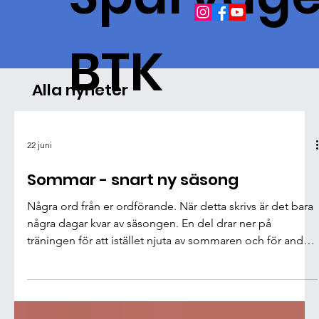
BTK
Alla nyheter
22 juni
Sommar - snart ny säsong
Några ord från er ordförande. När detta skrivs är det bara
några dagar kvar av säsongen. En del drar ner på
träningen för att istället njuta av sommaren och för andra
väntar läger och kanske en tävling. Vår sommarträning i
SL-hallen brukar vara populär och så blir det säkert även i
år. Det är inte långt kvar till nästa säsong och som vanligt
händer det en del i klubben. En stor sak är att vi har