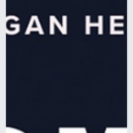
7 sep. 2025
Förslag om ändring av stadgar
Ett förslag om ändring av föreningens stadgar kommer
att behandlas på årsmötet. Förslaget finns beskrivet i
följande dokument: Förslag...