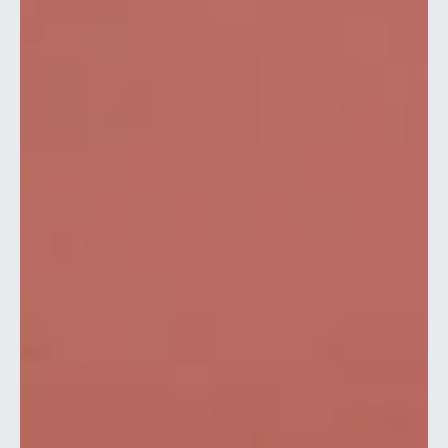
anställt Tobias Bergman som tränare. Tobias kommer från
jobbet som förbundskapten