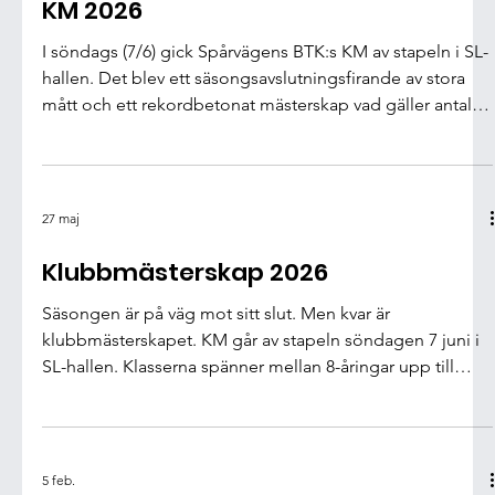
13 juni
KM 2026
I söndags (7/6) gick Spårvägens BTK:s KM av stapeln i SL-
hallen. Det blev ett säsongsavslutningsfirande av stora
mått och ett rekordbetonat mästerskap vad gäller antalet
deltagare - väldigt roligt, även om det förde med sig en
del logistiska utmaningar. Trots tidvis ganska stora
förseningar var stämningen på topp, och spelet
bländande! Under dagen korades hela tio klubbmästare,
27 maj