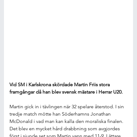
Vid SM i Karlskrona skördade Martin Friis stora 
framgångar då han blev svensk mästare i Herrar U20.
Martin gick in i tävlingen när 32 spelare återstod. I sin 
tredje match mötte han Söderhamns Jonathan 
McDonald i vad man kan kalla den moraliska finalen. 
Det blev en mycket hård drabbning som avgjordes 
först i sjunde set som Martin vann med 11-9. Lättare 