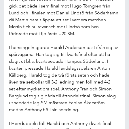
gick det både i semifinal mot Hugo Törngren från 
Lund och i finalen mot Daniel Lindsö från Söderhamn 
då Martin bara släppte ett set i vardera matchen. 
Martin fick nu revansch mot Lindsö som han 
förlorade mot i fjolårets U20 SM.
I herrsingeln gjorde Harald Anderson bäst ifrån sig av 
spårvägarna. Han tog sig till kvartsfinal efter att ha 
slagit ut bl.a. kvartseedade Hampus Söderlund. I 
kvarten pressade Harald landslagsspelaren Anton 
Källberg. Harald tog de två första seten och hade 
även tre setbollar till 3-2 ledning men föll med 4-2 i 
set efter mycket bra spel. Anthony Tran och Simon 
Berglund tog sig båda till åttondelsfinal. Simon slog 
ut seedade lag-SM mästaren Fabian Åkerström 
medan Anthony höll sin seedning.
I Herrdubbeln föll Harald och Anthony i kvartsfinal 