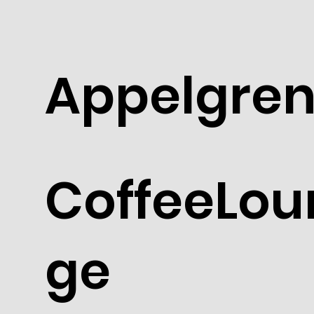
Appelgre
CoffeeLou
ge