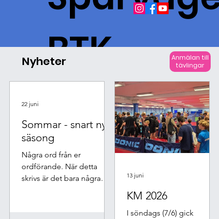
BTK
Anmälan till
Nyheter
tävlingar
22 juni
Sommar - snart ny
säsong
Några ord från er
ordförande. När detta
13 juni
skrivs är det bara några
dagar kvar av säsongen. En
KM 2026
del drar ner på träningen
I söndags (7/6) gick
för att istället njuta av